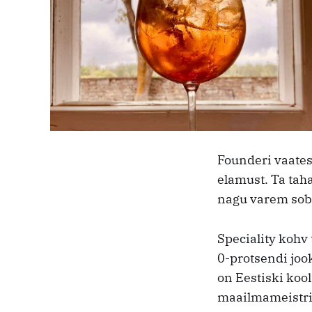
Founderi vaates 
elamust. Ta taha
nagu varem sobi
Speciality koh
0-protsendi joo
on Eestiski koo
maailmameistrit