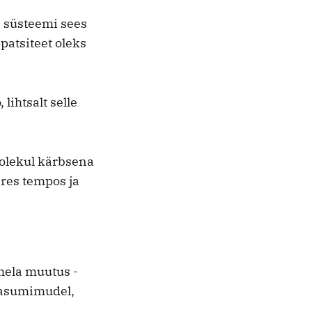
a süsteemi sees
patsiteet oleks
lihtsalt selle
solekul kärbsena
ires tempos ja
ahela muutus -
 kasumimudel,