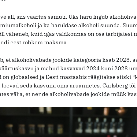
e all, siis väärtus samuti. Üks haru liigub alkoholiv
emiumalkoholi ja ka haruldase alkoholi suunda. Suu
ll väheneb, kuid igas valdkonnas on osa tarbijatest 
rändi eest rohkem maksma.
, et alkoholivabade jookide kategooria lisab 2028. a
i väärtuskasvu ja mahud kasvavad 2024 kuni 2028 um
on globaalsed ja Eesti mastaabis räägitakse siiski “
a loevad seda kasvuna oma aruannetes. Carlsberg tõ
ates välja, et nende alkoholivabade jookide müük kas