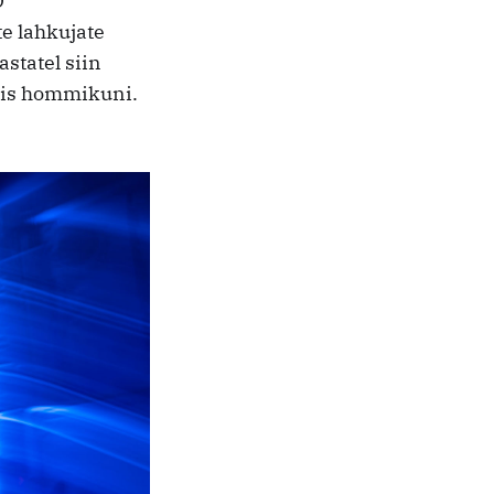
O
te lahkujate
astatel siin
tsis hommikuni.