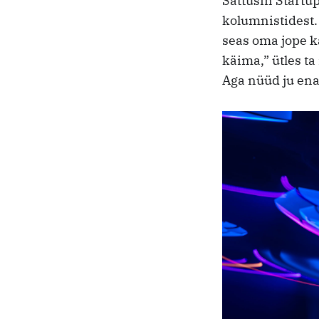
Sattusin Startu
kolumnistidest. 
seas oma jope kä
käima,” ütles ta
Aga nüüd ju enam