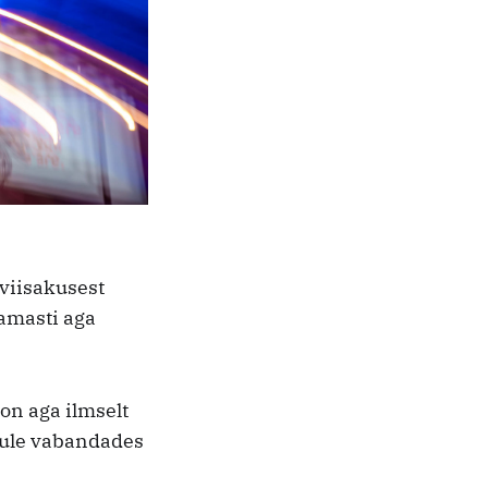
 viisakusest
amasti aga
 on aga ilmselt
lgule vabandades