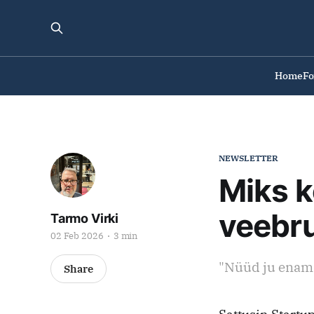
Home
F
NEWSLETTER
Miks k
veebru
Tarmo Virki
02 Feb 2026
3 min
"Nüüd ju enam 
Share