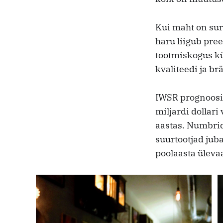
Kui maht on surv
haru liigub pre
tootmiskogus kü
kvaliteedi ja b
IWSR prognoosib
miljardi dollar
aastas. Numbrid 
suurtootjad jub
poolaasta üleva