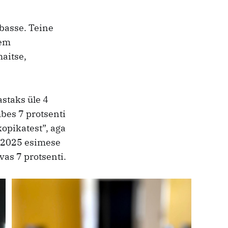
abasse. Teine
rem
maitse,
astaks üle 4
bes 7 protsenti
kopikatest”, aga
i 2025 esimese
vas 7 protsenti.