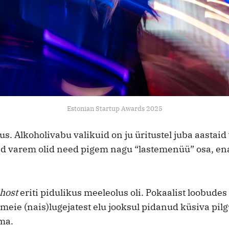
Estonian Startup Awards 2025
igus. Alkoholivabu valikuid on ju üritustel juba aastaid
id varem olid need pigem nagu “lastemenüü” osa, en
host
eriti pidulikus meeleolus oli. Pokaalist loobudes
 meie (nais)lugejatest elu jooksul pidanud küsiva pi
ama.