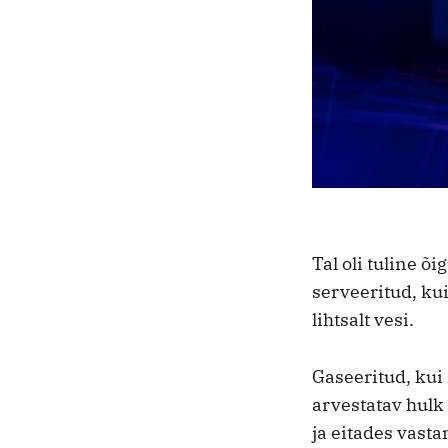
Tal oli tuline õ
serveeritud, ku
lihtsalt vesi.
Gaseeritud, kui
arvestatav hulk
ja eitades vast