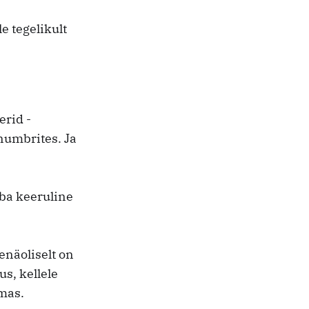
e tegelikult
erid -
numbrites. Ja
uba keeruline
enäoliselt on
us, kellele
emas.