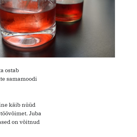
ta ostab
kätte samamoodi
ine käib nüüd
 töövõimet. Juba
ased on võitnud