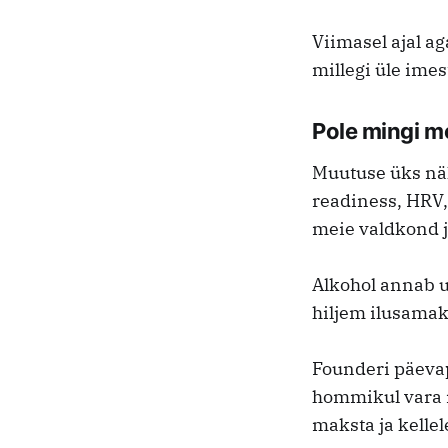
Viimasel ajal ag
millegi üle imes
Pole mingi m
Muutuse üks näh
readiness, HRV,
meie valdkond 
Alkohol annab u
hiljem ilusamak
Founderi päevap
hommikul vara in
maksta ja kellel