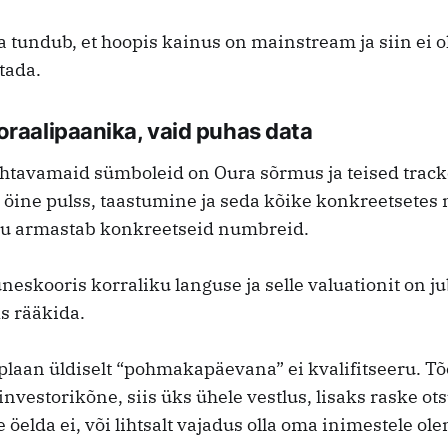
a tundub, et hoopis kainus on mainstream ja siin ei ol
tada.
oraalipaanika, vaid puhas data
tavamaid sümboleid on Oura sõrmus ja teised track
 öine pulss, taastumine ja seda kõike konkreetsetes 
ju armastab konkreetseid numbreid.
neskooris korraliku languse ja selle valuationit on j
s rääkida.
laan üldiselt “pohmakapäevana” ei kvalifitseeru. Tõ
vestorikõne, siis üks ühele vestlus, lisaks raske ots
e öelda ei, või lihtsalt vajadus olla oma inimestele ol