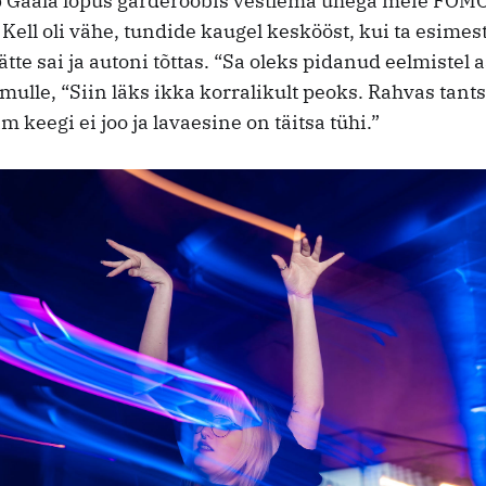
p Gaala lõpus garderoobis vestlema ühega meie FOM
Kell oli vähe, tundide kaugel keskööst, kui ta esimes
tte sai ja autoni tõttas. “Sa oleks pidanud eelmistel a
 mulle, “Siin läks ikka korralikult peoks. Rahvas tan
 keegi ei joo ja lavaesine on täitsa tühi.”