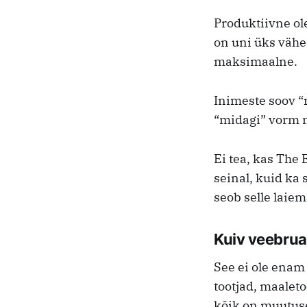
Produktiivne ole
on uni üks vähe
maksimaalne.
Inimeste soov “m
“midagi” vorm 
Ei tea, kas The
seinal, kuid ka 
seob selle laie
Kuiv veebruar
See ei ole enam
tootjad, maalet
kõik on muutus