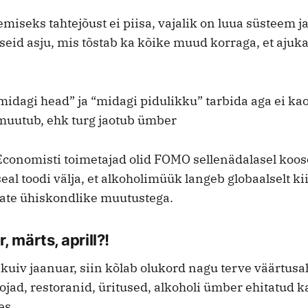
miseks tahtejõust ei piisa, vajalik on luua süsteem j
seid asju, mis tõstab ka kõike muud korraga, et ajuka
idagi head” ja “midagi pidulikku” tarbida aga ei kao, 
muutub, ehk turg jaotub ümber
 Economisti toimetajad olid FOMO sellenädalasel koo
seal toodi välja, et alkoholimüük langeb globaalselt ki
mate ühiskondlike muutustega.
, märts, aprill?!
 kuiv jaanuar, siin kõlab olukord nagu terve väärtus
oojad, restoranid, üritused, alkoholi ümber ehitatud
es.