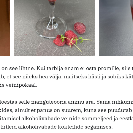
on see lihtne. Kui tarbija enam ei osta promille, siis 
b, et see näeks hea välja, maitseks hästi ja sobiks 
s veinipokaal.
v tõestas selle mänguteooria ammu ära. Sama nihkum
kides, ainult et panus on suurem, kuna see puudutab
litamisel alkoholivabade veinide sommeljeed ja eestl
iitleid alkoholivabade kokteilide segamises.