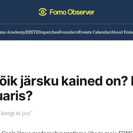
omo Academy
EESTI
Dispatches
Founders
Events Calendar
About Fom
õik järsku kained on? 
aris?
keegi ei joo"